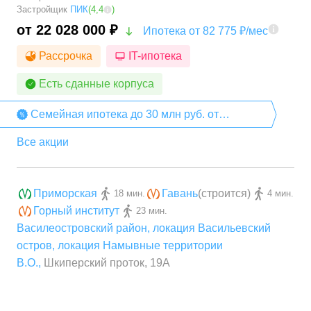
Застройщик
ПИК
(
4,4
)
от 22 028 000 ₽
Ипотека от 82 775 ₽/мес
Рассрочка
IT-ипотека
Есть сданные корпуса
Семейная ипотека до 30 млн руб. от
компании «ПИК»
Все акции
Приморская
Гавань
(строится)
18 мин.
4 мин.
Горный институт
23 мин.
Василеостровский район
,
локация Васильевский
остров
,
локация Намывные территории
В.О.
,
Шкиперский проток, 19А