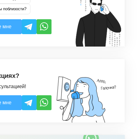
ы поблизости?
е мне
кциях?
сультацией!
е мне