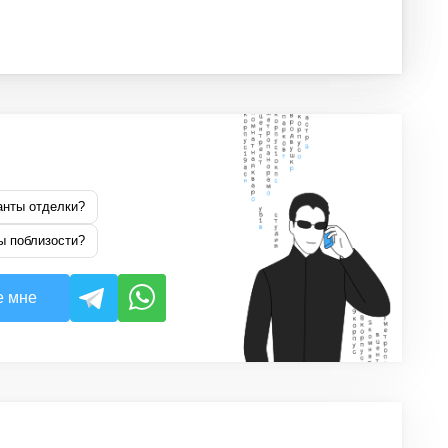
анты отделки?
ы поблизости?
е мне