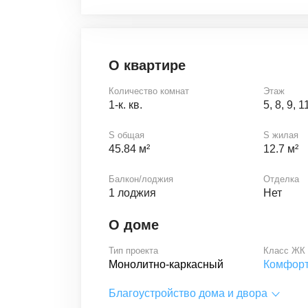
О квартире
Количество комнат
Этаж
1-к. кв.
5, 8, 9, 1
S общая
S жилая
45.84 м²
12.7 м²
Балкон/лоджия
Отделка
1 лоджия
Нет
О доме
Тип проекта
Класс ЖК
Монолитно-каркасный
Комфор
Благоустройство дома и двора