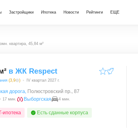
ы
Застройщики
Ипотека
Новости
Рейтинги
ЕЩЕ
комн. квартира, 45,84 м²
м²
в
ЖК Respect
ания
(
3,9
)
IV квартал 2027 г.
кая дорога
,
Полюстровский пр., 87
Выборгская
17 мин.
4 мин.
T-ипотека
Есть сданные корпуса