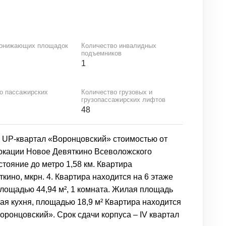
понижающих площадок
Количество инвалидных
подъемников
1
о пассажирских
Количество грузовых и
грузопассажирских лифтов
48
К UP-квартал «Воронцовский» стоимостью от
 локации Новое Девяткино Всеволожского
стояние до метро 1,58 км. Квартира
кино, мкрн. 4. Квартира находится на 6 этаже
площадью 44,94 м², 1 комната. Жилая площадь
ная кухня, площадью 18,9 м² Квартира находится
ронцовский». Срок сдачи корпуса – IV квартал