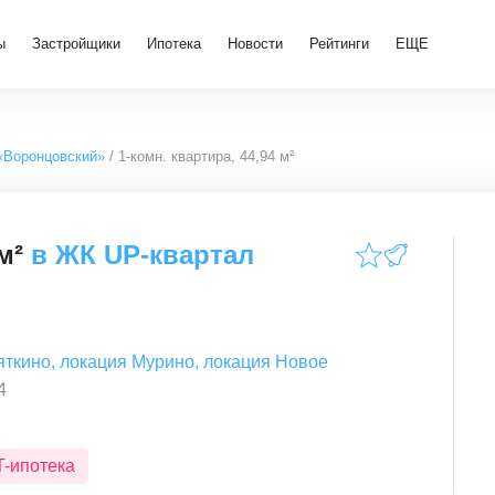
ы
Застройщики
Ипотека
Новости
Рейтинги
ЕЩЕ
«Воронцовский»
1-комн. квартира, 44,94 м²
м²
в
ЖК UP-квартал
яткино
,
локация Мурино
,
локация Новое
4
T-ипотека