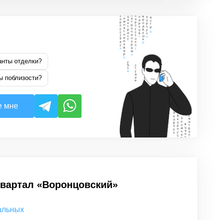
анты отделки?
ы поблизости?
е мне
квартал «Воронцовский»
нальных