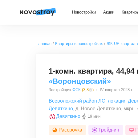
Новостройки
Акции
Квартир
Главная
Квартиры в новостройках
ЖК UP-квартал 
1-комн. квартира, 44,94 
«Воронцовский»
Застройщик
ФСК
(
3,8
)
IV квартал 2028 г.
Всеволожский район ЛО
,
локация Дев
Девяткино
,
д. Новое Девяткино, мкрн. 
Девяткино
19 мин.
Рассрочка
Трейд-ин
I