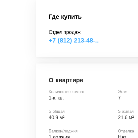
Где купить
Отдел продаж
+7 (812) 213-48-..
О квартире
Количество комнат
Этаж
1-к. кв.
7
S общая
S жилая
40.9 м²
21.6 м²
Балкон/лоджия
Отделка
1 лоджия
Нет