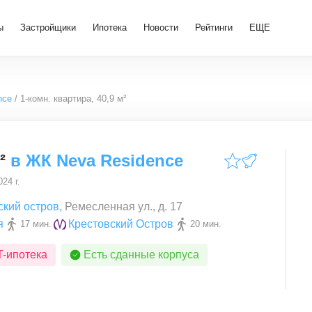
ы
Застройщики
Ипотека
Новости
Рейтинги
ЕЩЕ
nce
1-комн. квартира, 40,9 м²
²
в
ЖК Neva Residence
24 г.
ский остров
,
Ремесленная ул., д. 17
я
Крестовский Остров
17 мин.
20 мин.
T-ипотека
Есть сданные корпуса