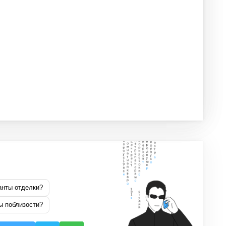
анты отделки?
ы поблизости?