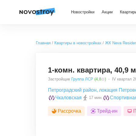
Новостройки
Акции
Квартир
Главная
Квартиры в новостройках
ЖК Neva Reside
1-комн. квартира, 40,9 м
Застройщик
Группа ЛСР
(
4,8
)
IV квартал 20
Петроградский район
,
локация Петров
Чкаловская
Спортивна
17 мин.
Рассрочка
Трейд-ин
I