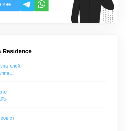
е мне
 Residence
купателей
уппа
рте
СР»
ров от