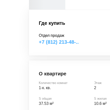
Где купить
Отдел продаж
+7 (812) 213-48-..
О квартире
Количество комнат
Этаж
1-к. кв.
2
S общая
S жилая
37.53 м²
10.6 м²