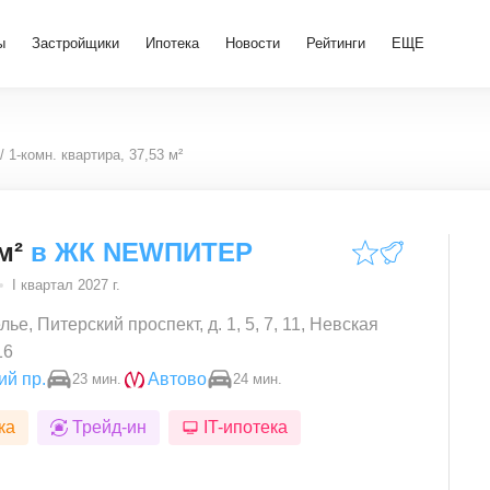
ы
Застройщики
Ипотека
Новости
Рейтинги
ЕЩЕ
1-комн. квартира, 37,53 м²
м²
в
ЖК NEWПИТЕР
I квартал 2027 г.
ье, Питерский проспект, д. 1, 5, 7, 11, Невская
16
ий пр.
Автово
23 мин.
24 мин.
ка
Трейд-ин
IT-ипотека