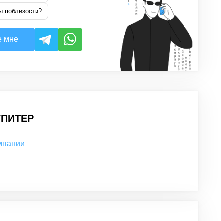
ы поблизости?
е мне
ПИТЕР
омпании