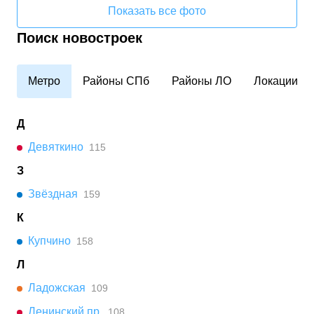
Показать все фото
Поиск новостроек
Метро
Районы СПб
Районы ЛО
Локации
Д
Девяткино
115
З
Звёздная
159
К
Купчино
158
Л
Ладожская
109
Ленинский пр.
108