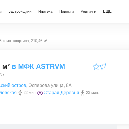
ы
Застройщики
Ипотека
Новости
Рейтинги
ЕЩЕ
3-комн. квартира, 210,46 м²
 м²
в
МФК ASTRVM
 г.
вский остров
,
Эсперова улица, 8А
ловская
Старая Деревня
22 мин.
23 мин.