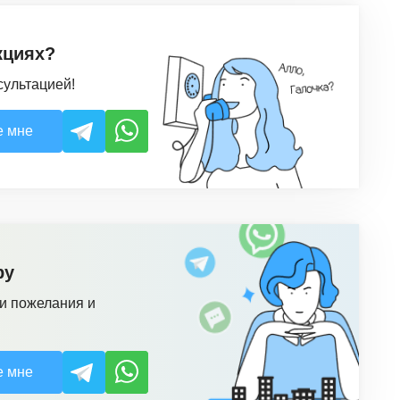
кциях?
сультацией!
е мне
ру
и пожелания и
е мне