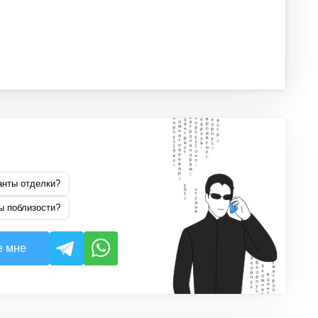
анты отделки?
ы поблизости?
е мне