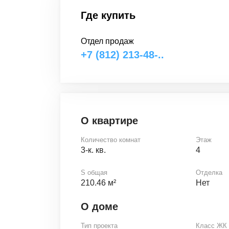
Где купить
Отдел продаж
+7 (812) 213-48-..
О квартире
Количество комнат
Этаж
3-к. кв.
4
S общая
Отделка
210.46 м²
Нет
О доме
Тип проекта
Класс ЖК