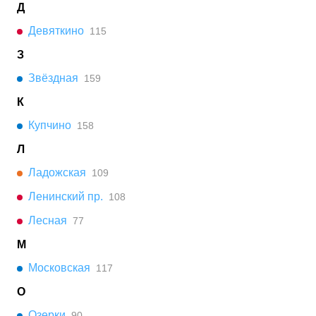
Д
Девяткино
115
З
Звёздная
159
К
Купчино
158
Л
Ладожская
109
Ленинский пр.
108
Лесная
77
М
Московская
117
О
Озерки
90