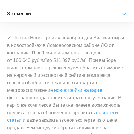
Средняя цена
от 5 250 000 ₽
за квартиру
за квартиру
Минимальная цена
от 8 870 000 ₽
3-комн. кв.
Средняя цена
от 6 927 000 ₽
за квартиру
Минимальная цена
от 184 800 ₽
за квартиру
Минимальная цена
от 11 483 000 ₽
за 1 м²
Средняя цена
от 10 422 000 ₽
✔ Портал Новострой.су подобрал для Вас квартиры
за квартиру
Минимальная цена
от 174 200 ₽
за квартиру
в новостройках в Ломоносовском районе ЛО от
Средняя цена
от 225 800 ₽
за 1 м²
компании Л1 ➤ 1 жилой комплекс по цене
Средняя цена
от 13 324 000 ₽
за 1 м²
Минимальная цена
от 168 800 ₽
от 166 643 руб./м²до 511 897 руб./м². При выборе
за квартиру
Средняя цена
от 194 300 ₽
за 1 м²
жилого комплекса рекомендуем обратить внимание
за 1 м²
на народный и экспертный рейтинг комплекса,
Минимальная цена
от 166 600 ₽
отзывы об объекте, планировки квартир,
Средняя цена
от 187 800 ₽
за 1 м²
месторасположение
новостройки на карте
,
за 1 м²
фотографии хода строительства и визуализации. В
Средняя цена
от 179 900 ₽
карточке комплекса Вы также имеете возможность
за 1 м²
подписаться на обновления, прочитать
новости
и
статьи
и даже заказать звонок эксперта из отдела
продаж. Рекомендуем обратить внимание на