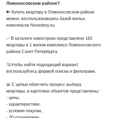
Ломоносовском районе?
2-комн. кв.
от
8 870 020 ₽
🔑 Купить квартиру в Ломоносовском районе
46,06
–
69,02
м²
55
предложений
можно, воспользовавшись базой жилых
комплексов Novostroy.su.
3-комн. кв.
от
11 482 980 ₽
68,25
–
84,2
м²
16
предложений
✅ В каталоге новостроек представлено 162
квартиры в 1 жилом комплексе Ломоносовского
района Санкт-Петербурга.
🔍Чтобы найти подходящий вариант,
воспользуйтесь формой поиска и фильтрами.
📊 С целью облегчить процесс выбора
квартиры, в карточках объектов представлены:
- цены,
- характеристики,
- условия покупки,
- 3D-планировки,