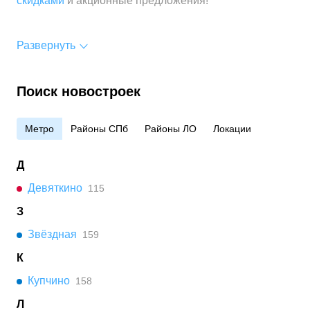
скидками
и акционные предложения!
Развернуть
Поиск новостроек
Метро
Районы СПб
Районы ЛО
Локации
Д
Девяткино
115
З
Звёздная
159
К
Купчино
158
Л