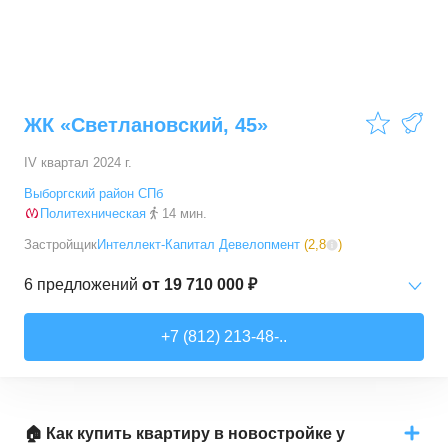
ЖК «Светлановский, 45»
IV квартал 2024 г.
Выборгский район СПб
Политехническая
14 мин.
Застройщик
Интеллект-Капитал Девелопмент
(
2,8
)
6
предложений
от
19 710 000 ₽
2-комн. кв.
от
19 710 000 ₽
+7 (812) 213-48-..
62,9
–
75,8
м²
3
предложения
3-комн. кв.
от
32 220 000 ₽
127,3
–
152,5
м²
3
предложения
🏠 Как купить квартиру в новостройке у