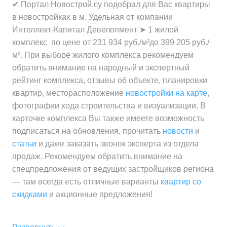
Средняя цена
от 33 960 000 ₽
✔ Портал Новострой.су подобрал для Вас квартиры
за квартиру
за квартиру
в новостройках в м. Удельная от компании
Интеллект-Капитал Девелопмент ➤ 1 жилой
Средняя цена
от 21 900 000 ₽
Минимальная цена
от 231 900 ₽
комплекс по цене от 231 934 руб./м²до 399 205 руб./
за квартиру
за 1 м²
м². При выборе жилого комплекса рекомендуем
обратить внимание на народный и экспертный
Минимальная цена
от 275 500 ₽
рейтинг комплекса, отзывы об объекте, планировки
Средняя цена
от 239 200 ₽
за 1 м²
квартир, месторасположение
новостройки на карте
,
за 1 м²
фотографии хода строительства и визуализации. В
Средняя цена
от 318 900 ₽
карточке комплекса Вы также имеете возможность
за 1 м²
подписаться на обновления, прочитать
новости
и
статьи
и даже заказать звонок эксперта из отдела
продаж. Рекомендуем обратить внимание на
спецпредложения от ведущих застройщиков региона
— там всегда есть отличные варианты
квартир со
скидками
и акционные предложения!