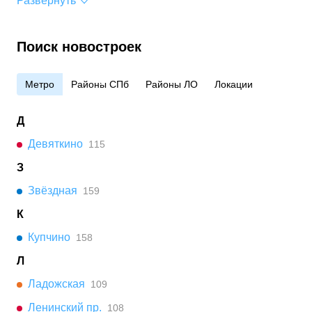
Развернуть
Поиск новостроек
Метро
Районы СПб
Районы ЛО
Локации
Д
Девяткино
115
З
Звёздная
159
К
Купчино
158
Л
Ладожская
109
Ленинский пр.
108