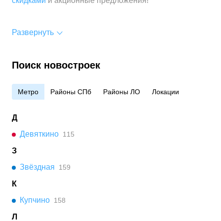
скидками
и акционные предложения!
Развернуть
Поиск новостроек
Метро
Районы СПб
Районы ЛО
Локации
Д
Девяткино
115
З
Звёздная
159
К
Купчино
158
Л