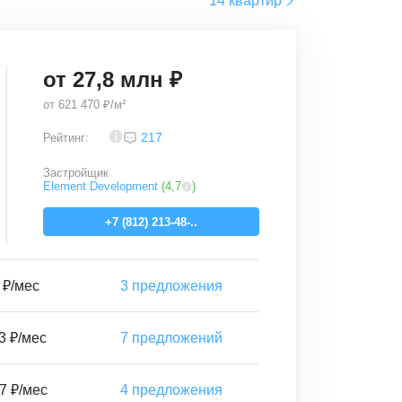
14 квартир
от
27,8
млн ₽
от
621 470 ₽/м²
3,9
217
Рейтинг:
Застройщик
Element Development
(
4,7
)
+7 (812) 213-48-..
 ₽/мес
3
предложения
3 ₽/мес
7
предложений
7 ₽/мес
4
предложения