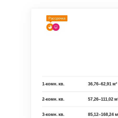
Рассрочка
1-комн. кв.
36,76
–
62,91
м²
2-комн. кв.
57,26
–
111,02
м
3-комн. кв.
85,12
–
168,24
м