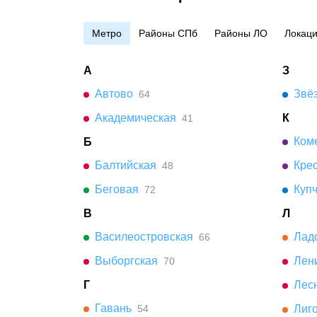
Метро
Районы СПб
Районы ЛО
Локац
А
З
Автово
Звё
64
Академическая
К
41
Коме
Б
Балтийская
Кре
48
Беговая
Куп
72
В
Л
Василеостровская
Лад
66
Выборгская
Лени
70
Г
Лес
Гавань
54
Лиго