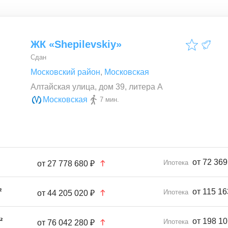
ЖК «Shepilevskiy»
Сдан
Московский район
,
Московская
Алтайская улица, дом 39, литера А
Московская
7 мин.
от 72 369
Ипотека
от
27 778 680 ₽
²
от 115 16
Ипотека
от
44 205 020 ₽
²
от 198 10
Ипотека
от
76 042 280 ₽