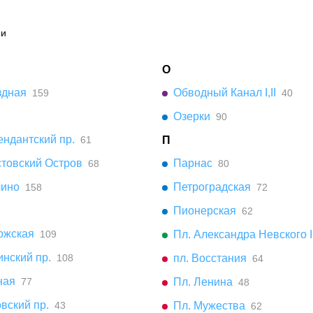
ии
О
здная
Обводный Канал I,II
159
40
Озерки
90
ндантский пр.
61
П
стовский Остров
Парнас
68
80
чино
Петроградская
158
72
Пионерская
62
ожская
109
Пл. Александра Невского I,
нский пр.
108
пл. Восстания
64
ная
77
Пл. Ленина
48
вский пр.
43
Пл. Мужества
62