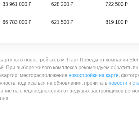
33 961 000 ₽
628 200 ₽
722 500 ₽
66 783 000 ₽
621 500 ₽
819 100 ₽
вартиры в новостройках в м. Парк Победы от компании Ele
б./м². При выборе жилого комплекса рекомендуем обратить 
 квартир, месторасположение
новостройки на карте
, фотогр
жность подписаться на обновления, прочитать
новости
и
ст
мание на спецпредложения от ведущих застройщиков регио
ния!