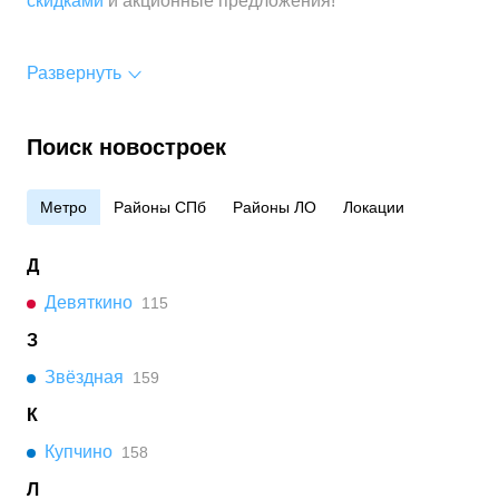
скидками
и акционные предложения!
Развернуть
Поиск новостроек
Метро
Районы СПб
Районы ЛО
Локации
Д
Девяткино
115
З
Звёздная
159
К
Купчино
158
Л