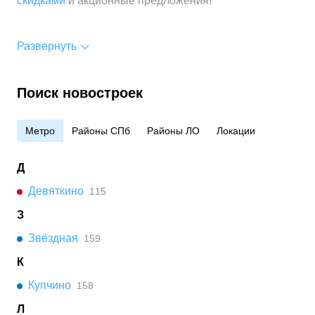
скидками
и акционные предложения!
Развернуть
Поиск новостроек
Метро
Районы СПб
Районы ЛО
Локации
Д
Девяткино
115
З
Звёздная
159
К
Купчино
158
Л