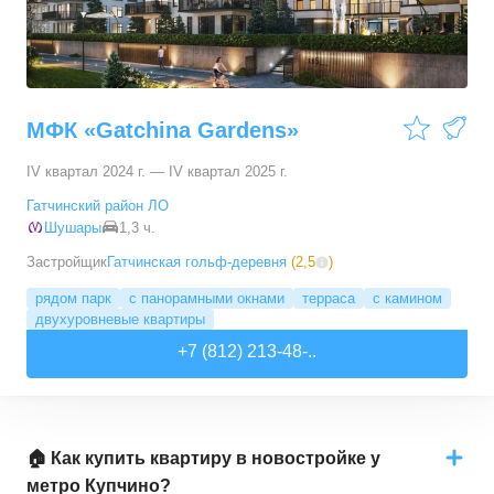
МФК «Gatchina Gardens»
IV квартал 2024 г. — IV квартал 2025 г.
Гатчинский район ЛО
Шушары
1,3 ч.
Застройщик
Гатчинская гольф-деревня
(
2,5
)
рядом парк
с панорамными окнами
терраса
с камином
двухуровневые квартиры
+7 (812) 213-48-..
🏠 Как купить квартиру в новостройке у
метро Купчино?