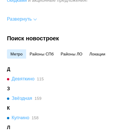
скидками
и акционные предложения!
Развернуть
Поиск новостроек
Метро
Районы СПб
Районы ЛО
Локации
Д
Девяткино
115
З
Звёздная
159
К
Купчино
158
Л