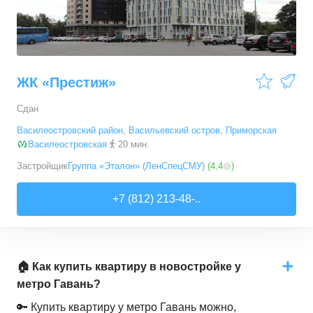
ЖК «Престиж»
Сдан
Василеостровский район
,
Васильевский остров
,
Приморская
Василеостровская
20 мин.
Застройщик
Группа «Эталон» (ЛенСпецСМУ)
(
4,4
)
+7 (812) 213-48-..
🏠 Как купить квартиру в новостройке у
метро Гавань?
🔑 Купить квартиру у метро Гавань можно,