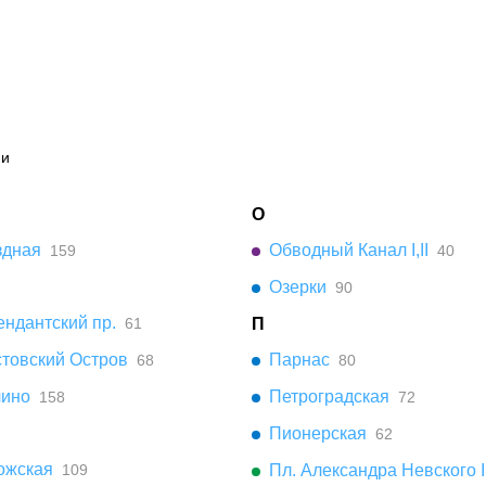
ии
О
здная
Обводный Канал I,II
159
40
Озерки
90
ндантский пр.
61
П
стовский Остров
Парнас
68
80
чино
Петроградская
158
72
Пионерская
62
ожская
109
Пл. Александра Невского I,