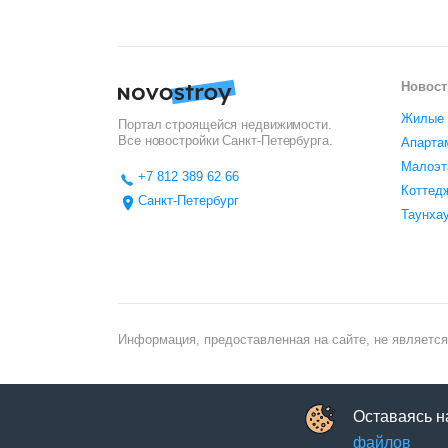
Новост
Жилые 
Портал строящейся недвижимости.
Все новостройки
Санкт-Петербурга
.
Апарта
Малоэт
+7 812 389 62 66
Коттед
Санкт-Петербург
Таунха
Информация, предоставленная на сайте, не является
Оставаясь н
файлов