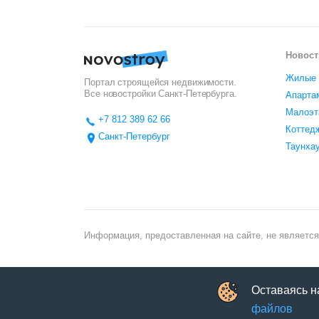
Новост
Жилые 
Портал строящейся недвижимости.
Все новостройки
Санкт-Петербурга
.
Апарта
Малоэт
+7 812 389 62 66
Коттед
Санкт-Петербург
Таунха
Информация, предоставленная на сайте, не является
Оставаясь н
файлов