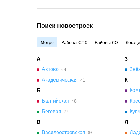
Поиск новостроек
Метро
Районы СПб
Районы ЛО
Локац
А
З
Автово
Звё
64
Академическая
К
41
Коме
Б
Балтийская
Кре
48
Беговая
Куп
72
В
Л
Василеостровская
Лад
66