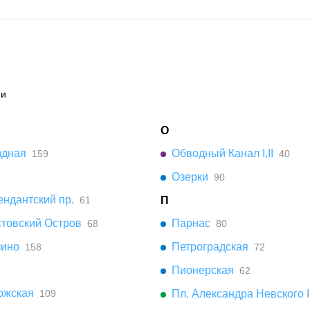
ии
О
здная
Обводный Канал I,II
159
40
Озерки
90
ндантский пр.
61
П
стовский Остров
Парнас
68
80
чино
Петроградская
158
72
Пионерская
62
ожская
109
Пл. Александра Невского I,