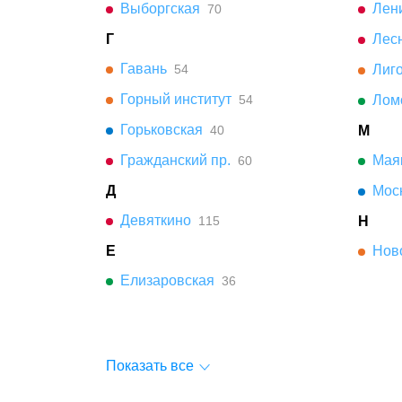
Выборгская
Лени
70
Г
Лес
Гавань
54
Лиго
Горный институт
54
Лом
Горьковская
40
М
Гражданский пр.
Мая
60
Д
Мос
Девяткино
115
Н
Е
Нов
Елизаровская
36
Показать все