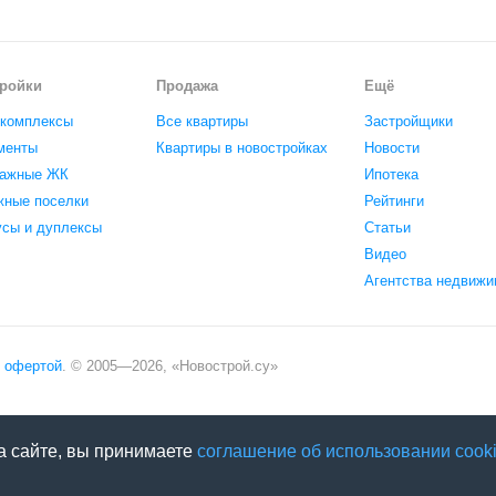
ройки
Продажа
Ещё
комплексы
Все квартиры
Застройщики
менты
Квартиры в новостройках
Новости
ажные ЖК
Ипотека
жные поселки
Рейтинги
усы и дуплексы
Статьи
Видео
Агентства недвижи
офертой
. © 2005—
2026
,
«Новострой.су»
а сайте, вы принимаете
соглашение об использовании cooki