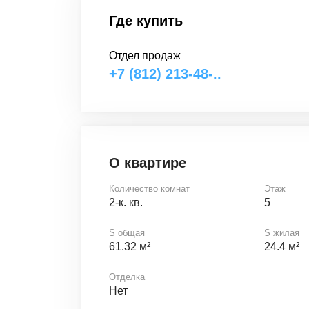
Где купить
Отдел продаж
+7 (812) 213-48-..
О квартире
Количество комнат
Этаж
2-к. кв.
5
S общая
S жилая
61.32 м²
24.4 м²
Отделка
Нет