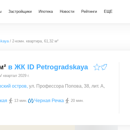
ы
Застройщики
Ипотека
Новости
Рейтинги
ЕЩЕ
skaya
2-комн. квартира, 61,32 м²
м²
в
ЖК ID Petrogradskaya
V квартал 2029 г.
рский остров
,
ул. Профессора Попова, 38, лит. А,
кая
Черная Речка
13 мин.
20 мин.