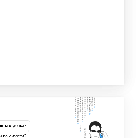
анты отделки?
ы поблизости?