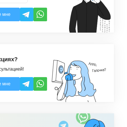
е мне
кциях?
сультацией!
е мне