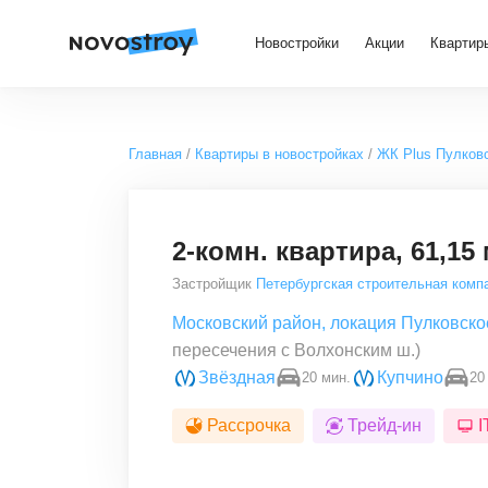
Новостройки
Акции
Квартир
Главная
Квартиры в новостройках
ЖК Plus Пулков
2-комн. квартира, 61,15 
Застройщик
Петербургская строительная комп
Московский район
,
локация Пулковско
пересечения с Волхонским ш.)
Звёздная
Купчино
20 мин.
20
Рассрочка
Трейд-ин
I