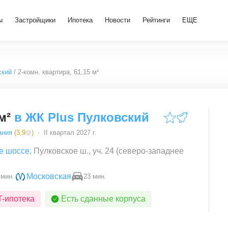
ы
Застройщики
Ипотека
Новости
Рейтинги
ЕЩЕ
ский
2-комн. квартира, 61,15 м²
м²
в
ЖК Plus Пулковский
ания
(
3,9
)
II квартал 2027 г.
е шоссе
,
Пулковское ш., уч. 24 (северо-западнее
Московская
 мин.
23 мин.
T-ипотека
Есть сданные корпуса