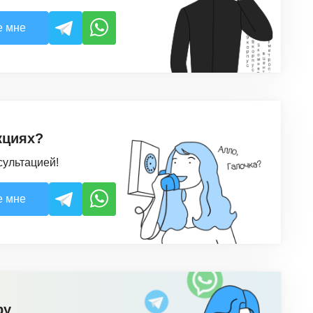
е мне
кциях?
сультацией!
е мне
ру