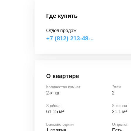
Где купить
Отдел продаж
+7 (812) 213-48-..
О квартире
Количество комнат
Этаж
2-к. кв.
2
S общая
S жилая
61.15 м²
21.1 м²
Балкон/лоджия
Отделка
1 лоджия
Есть