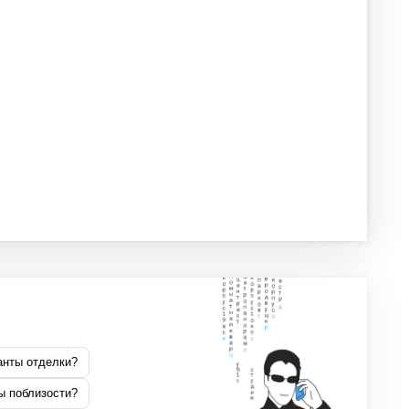
анты отделки?
ы поблизости?