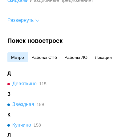
скидками
и акционные предложения!
Развернуть
Поиск новостроек
Метро
Районы СПб
Районы ЛО
Локации
Д
Девяткино
115
З
Звёздная
159
К
Купчино
158
Л