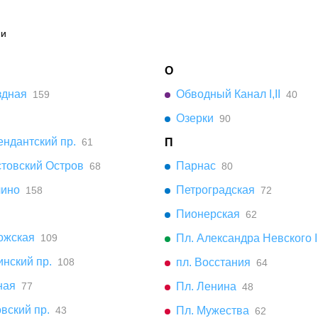
ии
О
здная
Обводный Канал I,II
159
40
Озерки
90
ндантский пр.
61
П
стовский Остров
Парнас
68
80
чино
Петроградская
158
72
Пионерская
62
ожская
109
Пл. Александра Невского I,
нский пр.
108
пл. Восстания
64
ная
77
Пл. Ленина
48
вский пр.
43
Пл. Мужества
62