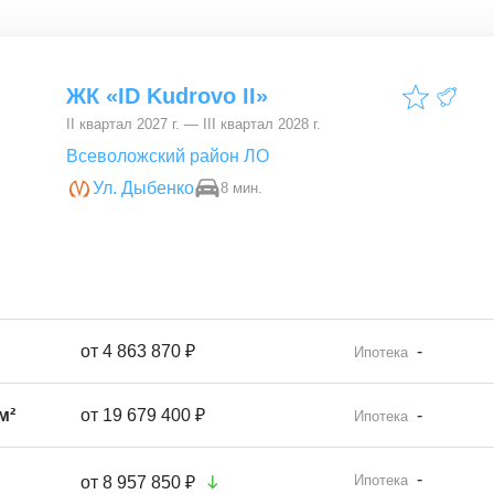
ЖК «ID Kudrovo II»
II квартал 2027 г. — III квартал 2028 г.
Всеволожский район ЛО
Ул. Дыбенко
8 мин.
от
4 863 870 ₽
-
Ипотека
м²
от
19 679 400 ₽
-
Ипотека
-
Ипотека
от
8 957 850 ₽