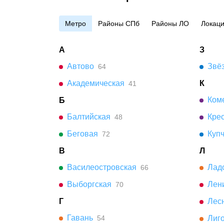
Метро
Районы СПб
Районы ЛО
Локац
А
З
Автово
Звё
64
Академическая
К
41
Коме
Б
Балтийская
Кре
48
Беговая
Куп
72
В
Л
Василеостровская
Лад
66
Выборгская
Лени
70
Г
Лес
Гавань
54
Лиго