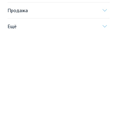
Продажа
Ещё
Проект
Информация, предоставленная на сайте,
не является
офертой
.
© 2005—2026, «Новострой.су»
Создание сайта
Перейти на полную версию