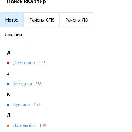
Поиск квартир
Метро
Районы СПб
Районы ЛО
Локации
Д
Девяткино
115
З
Звёздная
159
К
Купчино
158
Л
Ладожская
109