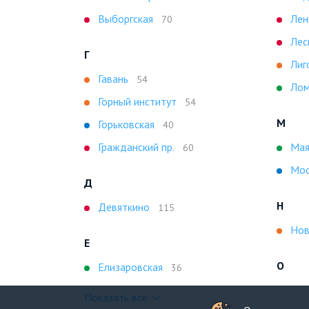
Выборгская
Лен
70
Лес
Г
Лиг
Гавань
54
Лом
Горный институт
54
М
Горьковская
40
Гражданский пр.
Мая
60
Мос
Д
Н
Девяткино
115
Нов
Е
О
Елизаровская
36
Показать все