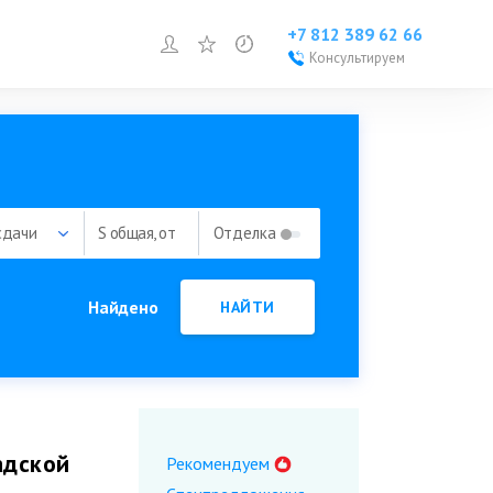
+7 812 389 62 66
Войти или зарегистрироваться
Избранное
Просмотренное
Консультируем
Войти или
зарегистрироваться
Добавить объект
сдачи
S общая, от
Отделка
Найдено
НАЙТИ
адской
Рекомендуем