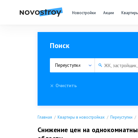
Новостройки
Акции
Квартир
Поиск
Переуступки
Очистить
Главная
Квартиры в новостройках
Переуступки
Снижение цен на однокомнатны