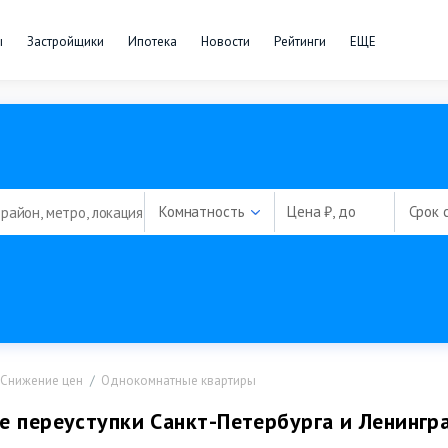
ы
Застройщики
Ипотека
Новости
Рейтинги
ЕЩЕ
Комнатность
Цена ₽, до
Срок 
Снижение цен
Однокомнатные квартиры
е переуступки Санкт-Петербурга и Ленингр