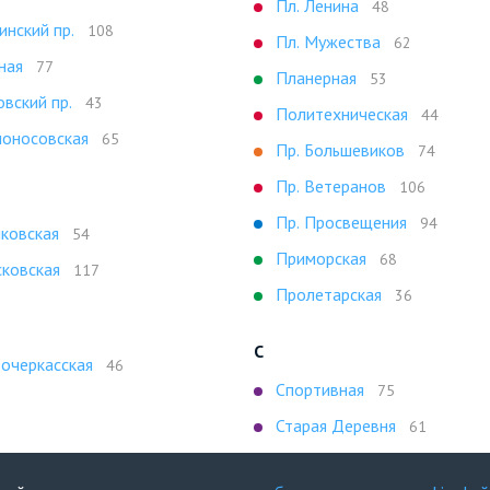
Пл. Ленина
48
инский пр.
108
Пл. Мужества
62
ная
77
Планерная
53
овский пр.
43
Политехническая
44
оносовская
65
Пр. Большевиков
74
Пр. Ветеранов
106
Пр. Просвещения
94
ковская
54
Приморская
68
ковская
117
Пролетарская
36
С
очеркасская
46
Спортивная
75
Старая Деревня
61