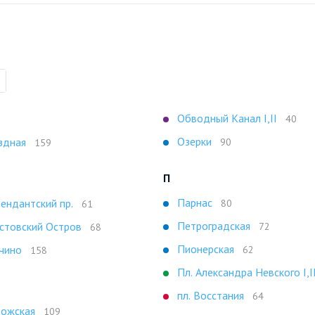
Обводный Канал I,II
40
Озерки
здная
90
159
П
Парнас
ендантский пр.
80
61
Петроградская
стовский Остров
72
68
Пионерская
чино
62
158
Пл. Александра Невского I,I
пл. Восстания
64
ожская
109