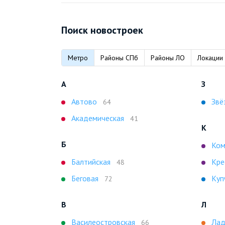
Поиск новостроек
Метро
Районы СПб
Районы ЛО
Локации
А
З
Автово
Звё
64
Академическая
41
К
Б
Ком
Балтийская
Кре
48
Беговая
Куп
72
В
Л
Василеостровская
Лад
66