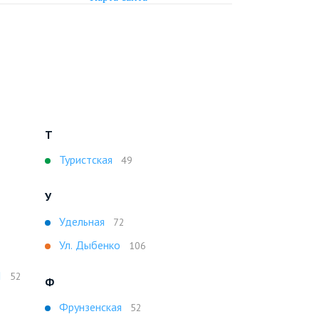
Т
Туристская
49
У
Удельная
72
Ул. Дыбенко
106
I
52
Ф
Фрунзенская
52